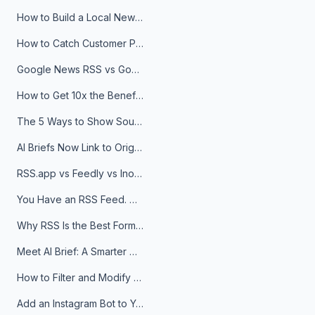
How to Build a Local News Hub That Updates Itself
How to Catch Customer Problems Before They Become Support Tickets
Google News RSS vs Google Alerts: Which Is Better for News Monitoring?
How to Get 10x the Benefits of Google Alerts
The 5 Ways to Show Sources in Your AI Brief, And When to Use Each
AI Briefs Now Link to Original Sources. Here's Why It Matters
RSS.app vs Feedly vs Inoreader: Which One Is Actually Right for You?
You Have an RSS Feed. Now What?
Why RSS Is the Best Format for AI Agents in 2026
Meet AI Brief: A Smarter Way to Stay on Top of Information
How to Filter and Modify RSS Feeds
Add an Instagram Bot to Your Telegram Channel, Group, or Topic