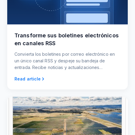
Transforme sus boletines electrónicos
en canales RSS
Convierta los boletines por correo electrónico en
un único canal RSS y despeje su bandeja de
entrada. Recibe noticias y actualizaciones
relevantes directamente, eliminando la necesidad
Read article
de buscar contenidos.