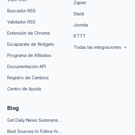
Zapier
Buscador RSS
Slack
Validador RSS
Joomla
Extensión de Chrome
IFTTT
Escaparate de Widgets
Todas las integraciones
Programa de Afiliados
Documentación API
Registro de Cambios
Centro de Ayuda
Blog
Get Daily News Summaries About Any Topic in Telegram, Discord, Slack, and Email
Best Sources to Follow for Crypto News in Your Reader (2026)