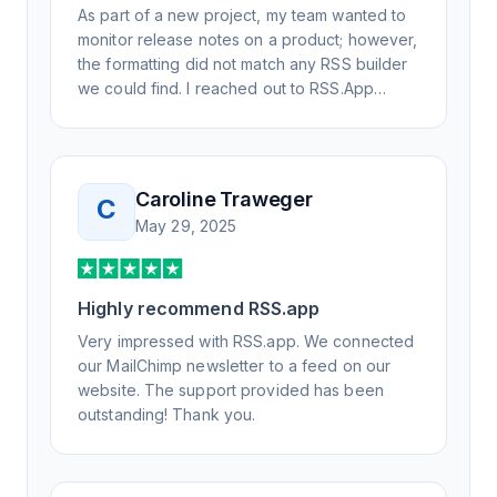
As part of a new project, my team wanted to
monitor release notes on a product; however,
the formatting did not match any RSS builder
we could find. I reached out to RSS.App
support, as you never know if you don't ask.
Not only did I speak to someone the same
day, but I spoke to someone who was
knowledgeable, kind, and clearly wanted to
Caroline Traweger
C
understand the issue. It has been a few
May 29, 2025
weeks, but after many revisions and direct
support, all of my release notes are in a way
that my users understand and find value in.
Highly recommend RSS.app
Honestly, it has been an exceptional
experience, and I will be pushing everyone I
Very impressed with RSS.app. We connected
know to RSS.app for their RSS needs.
our MailChimp newsletter to a feed on our
website. The support provided has been
outstanding! Thank you.