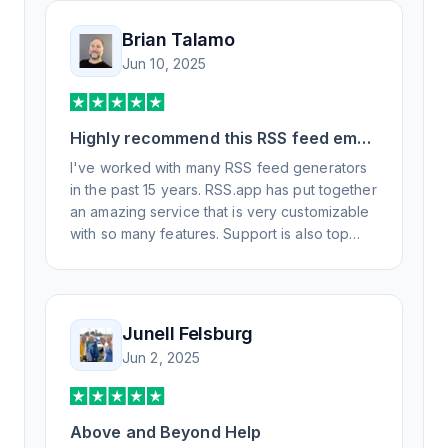
Brian Talamo
Jun 10, 2025
Highly recommend this RSS feed email
/ widget generator service.
I've worked with many RSS feed generators
in the past 15 years. RSS.app has put together
an amazing service that is very customizable
with so many features. Support is also top
notch and responds to your basic and
advanced questions quickly and
professionally. Highly recommend for all your
RSS feed needs. Our trucking news hub
Junell Felsburg
website couldn't work without it. Thank you.
Jun 2, 2025
Above and Beyond Help