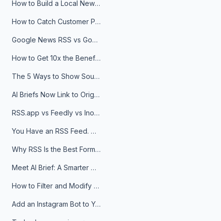
How to Build a Local News Hub That Updates Itself
How to Catch Customer Problems Before They Become Support Tickets
Google News RSS vs Google Alerts: Which Is Better for News Monitoring?
How to Get 10x the Benefits of Google Alerts
The 5 Ways to Show Sources in Your AI Brief, And When to Use Each
AI Briefs Now Link to Original Sources. Here's Why It Matters
RSS.app vs Feedly vs Inoreader: Which One Is Actually Right for You?
You Have an RSS Feed. Now What?
Why RSS Is the Best Format for AI Agents in 2026
Meet AI Brief: A Smarter Way to Stay on Top of Information
How to Filter and Modify RSS Feeds
Add an Instagram Bot to Your Telegram Channel, Group, or Topic