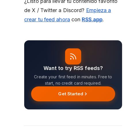
¿Listo para llevar tu contenido favorito
de X / Twitter a Discord?
Empieza a
crear tu feed ahora
con
RSS.app
.
Want to try RSS feeds?
Create your first feed in minutes. Free to
start, no credit card required.
Get Started