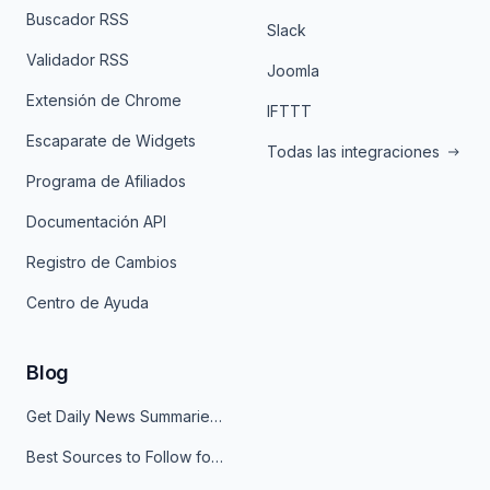
Buscador RSS
Slack
Validador RSS
Joomla
Extensión de Chrome
IFTTT
Escaparate de Widgets
Todas las integraciones
Programa de Afiliados
Documentación API
Registro de Cambios
Centro de Ayuda
Blog
Get Daily News Summaries About Any Topic in Telegram, Discord, Slack, and Email
Best Sources to Follow for Crypto News in Your Reader (2026)