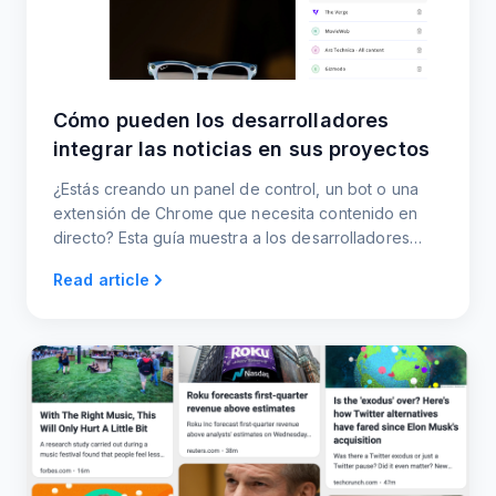
Cómo pueden los desarrolladores
integrar las noticias en sus proyectos
¿Estás creando un panel de control, un bot o una
extensión de Chrome que necesita contenido en
directo? Esta guía muestra a los desarrolladores
cómo convertir cualquier sitio web en una fuente de
Read article
noticias limpia y de actualización automática
utilizando RSS.app.