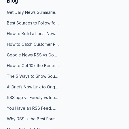
Blog
Get Daily News Summaries About Any Topic in Telegram, Discord, Slack, and Email
Best Sources to Follow for Crypto News in Your Reader (2026)
How to Build a Local News Hub That Updates Itself
How to Catch Customer Problems Before They Become Support Tickets
Google News RSS vs Google Alerts: Which Is Better for News Monitoring?
How to Get 10x the Benefits of Google Alerts
The 5 Ways to Show Sources in Your AI Brief, And When to Use Each
AI Briefs Now Link to Original Sources. Here's Why It Matters
RSS.app vs Feedly vs Inoreader: Which One Is Actually Right for You?
You Have an RSS Feed. Now What?
Why RSS Is the Best Format for AI Agents in 2026