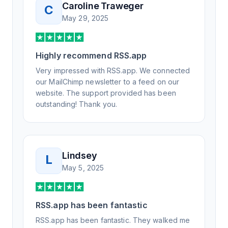
Caroline Traweger
C
understand the issue. It has been a few
May 29, 2025
weeks, but after many revisions and direct
support, all of my release notes are in a way
that my users understand and find value in.
Highly recommend RSS.app
Honestly, it has been an exceptional
experience, and I will be pushing everyone I
Very impressed with RSS.app. We connected
know to RSS.app for their RSS needs.
our MailChimp newsletter to a feed on our
website. The support provided has been
outstanding! Thank you.
Lindsey
L
May 5, 2025
RSS.app has been fantastic
RSS.app has been fantastic. They walked me