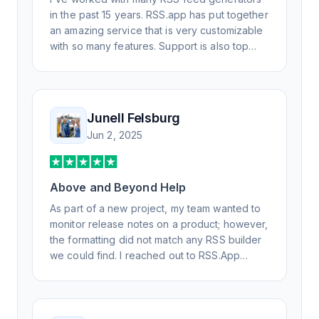
in the past 15 years. RSS.app has put together
an amazing service that is very customizable
with so many features. Support is also top
notch and responds to your basic and
advanced questions quickly and
professionally. Highly recommend for all your
RSS feed needs. Our trucking news hub
Junell Felsburg
website couldn't work without it. Thank you.
Jun 2, 2025
Above and Beyond Help
As part of a new project, my team wanted to
monitor release notes on a product; however,
the formatting did not match any RSS builder
we could find. I reached out to RSS.App
support, as you never know if you don't ask.
Not only did I speak to someone the same
day, but I spoke to someone who was
knowledgeable, kind, and clearly wanted to