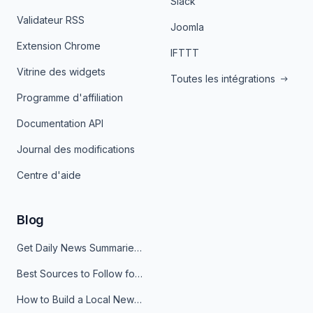
Slack
Validateur RSS
Joomla
Extension Chrome
IFTTT
Vitrine des widgets
Toutes les intégrations
Programme d'affiliation
Documentation API
Journal des modifications
Centre d'aide
Blog
Get Daily News Summaries About Any Topic in Telegram, Discord, Slack, and Email
Best Sources to Follow for Crypto News in Your Reader (2026)
How to Build a Local News Hub That Updates Itself