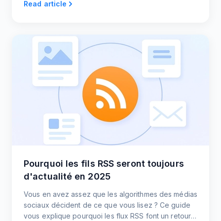
Read article
contenu le plus récent et garder votre site Web à
jour.
Pourquoi les fils RSS seront toujours
d'actualité en 2025
Vous en avez assez que les algorithmes des médias
sociaux décident de ce que vous lisez ? Ce guide
vous explique pourquoi les flux RSS font un retour