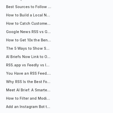
Best Sources to Follow for Crypto News in Your Reader (2026)
How to Build a Local News Hub That Updates Itself
How to Catch Customer Problems Before They Become Support Tickets
Google News RSS vs Google Alerts: Which Is Better for News Monitoring?
How to Get 10x the Benefits of Google Alerts
The 5 Ways to Show Sources in Your AI Brief, And When to Use Each
AI Briefs Now Link to Original Sources. Here's Why It Matters
RSS.app vs Feedly vs Inoreader: Which One Is Actually Right for You?
You Have an RSS Feed. Now What?
Why RSS Is the Best Format for AI Agents in 2026
Meet AI Brief: A Smarter Way to Stay on Top of Information
How to Filter and Modify RSS Feeds
Add an Instagram Bot to Your Telegram Channel, Group, or Topic