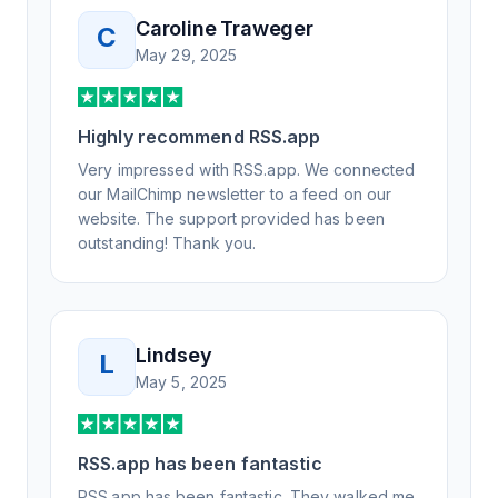
knowledgeable, kind, and clearly wanted to
Caroline Traweger
C
understand the issue. It has been a few
May 29, 2025
weeks, but after many revisions and direct
support, all of my release notes are in a way
that my users understand and find value in.
Highly recommend RSS.app
Honestly, it has been an exceptional
experience, and I will be pushing everyone I
Very impressed with RSS.app. We connected
know to RSS.app for their RSS needs.
our MailChimp newsletter to a feed on our
website. The support provided has been
outstanding! Thank you.
Lindsey
L
May 5, 2025
RSS.app has been fantastic
RSS.app has been fantastic. They walked me