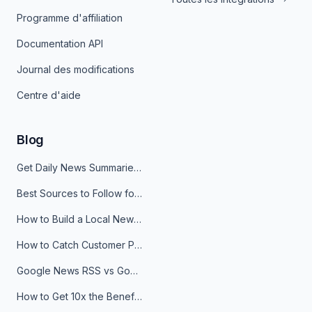
Programme d'affiliation
Documentation API
Journal des modifications
Centre d'aide
Blog
Get Daily News Summaries About Any Topic in Telegram, Discord, Slack, and Email
Best Sources to Follow for Crypto News in Your Reader (2026)
How to Build a Local News Hub That Updates Itself
How to Catch Customer Problems Before They Become Support Tickets
Google News RSS vs Google Alerts: Which Is Better for News Monitoring?
How to Get 10x the Benefits of Google Alerts