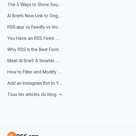
The 5 Ways to Show Sources in Your AI Brief, And When to Use Each
AI Briefs Now Link to Original Sources. Here's Why It Matters
RSS.app vs Feedly vs Inoreader: Which One Is Actually Right for You?
You Have an RSS Feed. Now What?
Why RSS Is the Best Format for AI Agents in 2026
Meet AI Brief: A Smarter Way to Stay on Top of Information
How to Filter and Modify RSS Feeds
Add an Instagram Bot to Your Telegram Channel, Group, or Topic
Tous les articles du blog