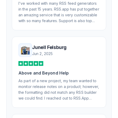
/ widget generator service.
I've worked with many RSS feed generators
in the past 15 years. RSS.app has put together
an amazing service that is very customizable
with so many features. Support is also top
notch and responds to your basic and
advanced questions quickly and
professionally. Highly recommend for all your
RSS feed needs. Our trucking news hub
Junell Felsburg
website couldn't work without it. Thank you.
Jun 2, 2025
Above and Beyond Help
As part of a new project, my team wanted to
monitor release notes on a product; however,
the formatting did not match any RSS builder
we could find. I reached out to RSS.App
support, as you never know if you don't ask.
Not only did I speak to someone the same
day, but I spoke to someone who was