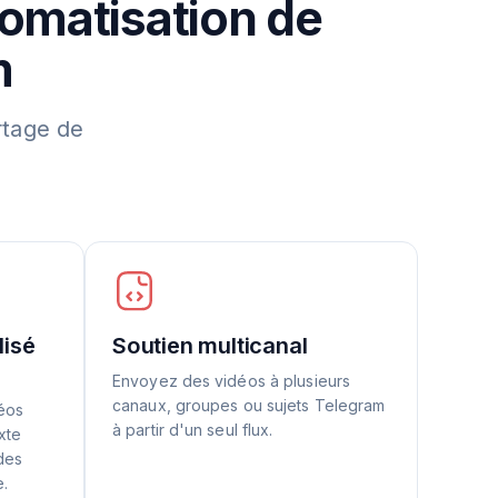
tomatisation de
m
rtage de
lisé
Soutien multicanal
Envoyez des vidéos à plusieurs
canaux, groupes ou sujets Telegram
déos
à partir d'un seul flux.
xte
des
e.