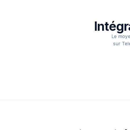
Intég
Le moye
sur Tel