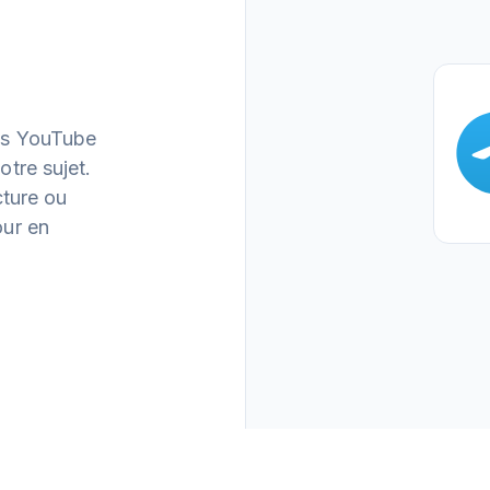
os YouTube
tre sujet.
cture ou
our en