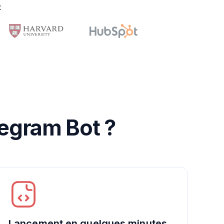
t
legram Bot ?
Lancement en quelques minutes