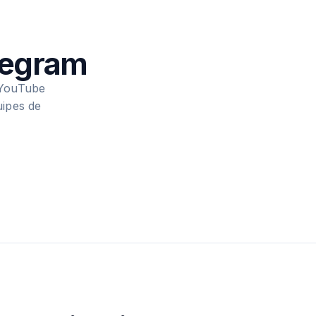
legram
 YouTube
uipes de