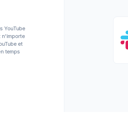
os YouTube
z n'importe
YouTube et
 en temps