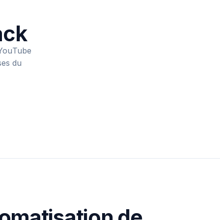
ack
 YouTube
ses du
tomatisation de