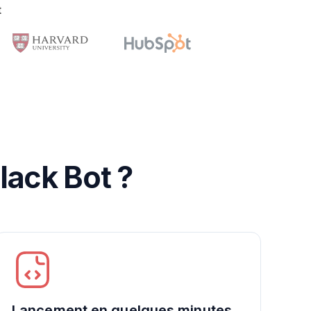
t
lack Bot ?
Lancement en quelques minutes