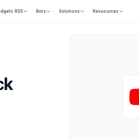
idgets RSS
Bots
Solutions
Ressources
ck