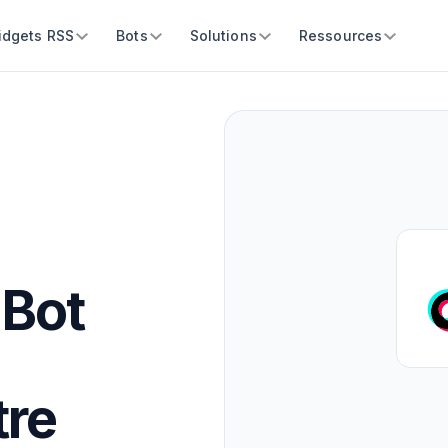
idgets RSS
Bots
Solutions
Ressources
 Bot
tre