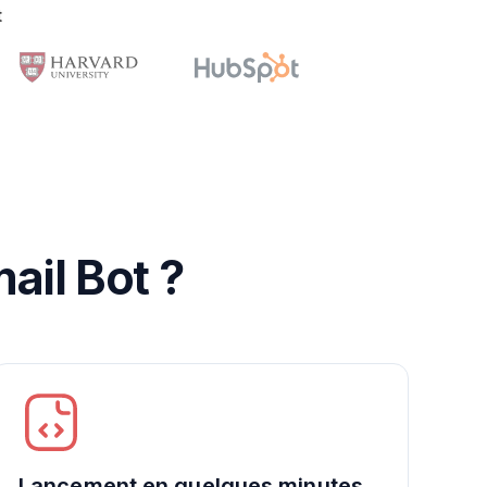
t
ail Bot ?
Lancement en quelques minutes