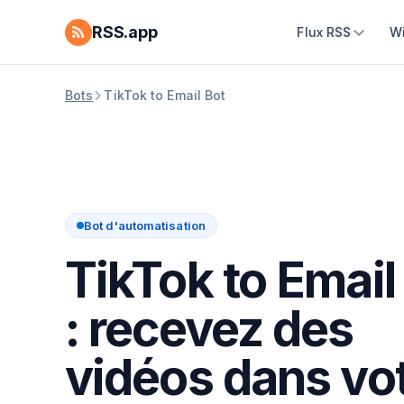
RSS.app
Flux RSS
W
Bots
TikTok to Email Bot
Bot d'automatisation
TikTok to Email
: recevez des
vidéos dans vo