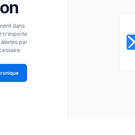
ion
ement dans
ez n'importe
alertes par
cessaire.
tronique