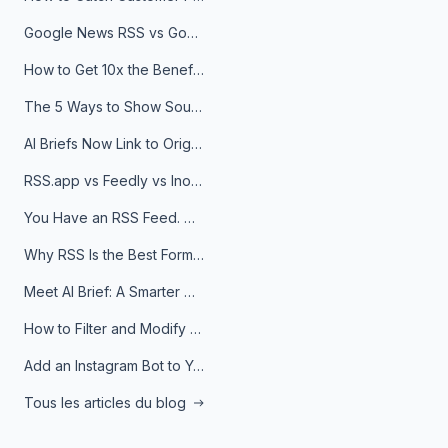
Google News RSS vs Google Alerts: Which Is Better for News Monitoring?
How to Get 10x the Benefits of Google Alerts
The 5 Ways to Show Sources in Your AI Brief, And When to Use Each
AI Briefs Now Link to Original Sources. Here's Why It Matters
RSS.app vs Feedly vs Inoreader: Which One Is Actually Right for You?
You Have an RSS Feed. Now What?
Why RSS Is the Best Format for AI Agents in 2026
Meet AI Brief: A Smarter Way to Stay on Top of Information
How to Filter and Modify RSS Feeds
Add an Instagram Bot to Your Telegram Channel, Group, or Topic
Tous les articles du blog