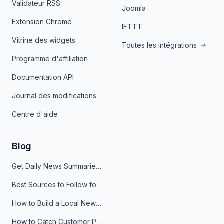
Validateur RSS
Joomla
Extension Chrome
IFTTT
Vitrine des widgets
Toutes les intégrations
Programme d'affiliation
Documentation API
Journal des modifications
Centre d'aide
Blog
Get Daily News Summaries About Any Topic in Telegram, Discord, Slack, and Email
Best Sources to Follow for Crypto News in Your Reader (2026)
How to Build a Local News Hub That Updates Itself
How to Catch Customer Problems Before They Become Support Tickets