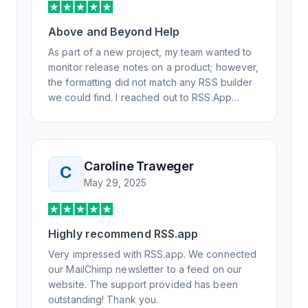
Above and Beyond Help
As part of a new project, my team wanted to
monitor release notes on a product; however,
the formatting did not match any RSS builder
we could find. I reached out to RSS.App
support, as you never know if you don't ask.
Not only did I speak to someone the same
day, but I spoke to someone who was
knowledgeable, kind, and clearly wanted to
Caroline Traweger
C
understand the issue. It has been a few
May 29, 2025
weeks, but after many revisions and direct
support, all of my release notes are in a way
that my users understand and find value in.
Highly recommend RSS.app
Honestly, it has been an exceptional
experience, and I will be pushing everyone I
Very impressed with RSS.app. We connected
know to RSS.app for their RSS needs.
our MailChimp newsletter to a feed on our
website. The support provided has been
outstanding! Thank you.