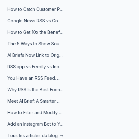
How to Catch Customer Problems Before They Become Support Tickets
Google News RSS vs Google Alerts: Which Is Better for News Monitoring?
How to Get 10x the Benefits of Google Alerts
The 5 Ways to Show Sources in Your AI Brief, And When to Use Each
AI Briefs Now Link to Original Sources. Here's Why It Matters
RSS.app vs Feedly vs Inoreader: Which One Is Actually Right for You?
You Have an RSS Feed. Now What?
Why RSS Is the Best Format for AI Agents in 2026
Meet AI Brief: A Smarter Way to Stay on Top of Information
How to Filter and Modify RSS Feeds
Add an Instagram Bot to Your Telegram Channel, Group, or Topic
Tous les articles du blog