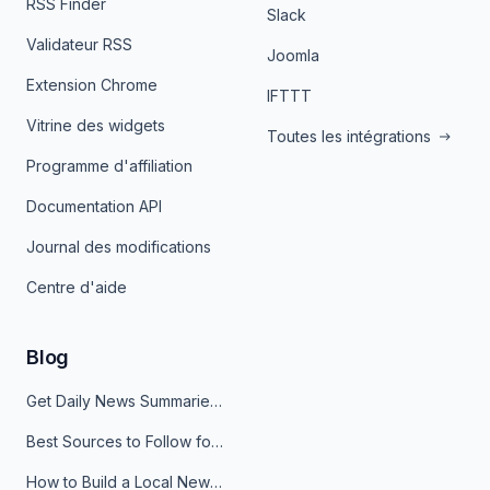
RSS Finder
Slack
Validateur RSS
Joomla
Extension Chrome
IFTTT
Vitrine des widgets
Toutes les intégrations
Programme d'affiliation
Documentation API
Journal des modifications
Centre d'aide
Blog
Get Daily News Summaries About Any Topic in Telegram, Discord, Slack, and Email
Best Sources to Follow for Crypto News in Your Reader (2026)
How to Build a Local News Hub That Updates Itself