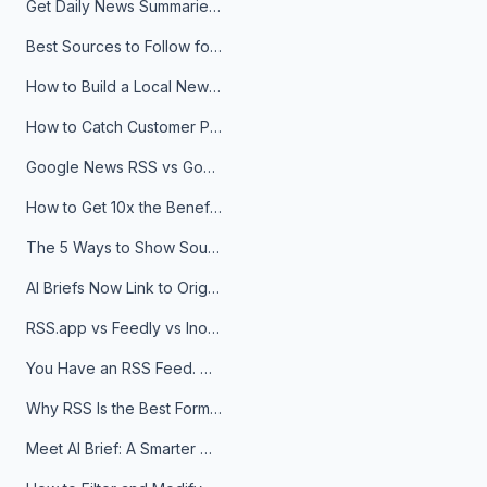
Get Daily News Summaries About Any Topic in Telegram, Discord, Slack, and Email
Best Sources to Follow for Crypto News in Your Reader (2026)
How to Build a Local News Hub That Updates Itself
How to Catch Customer Problems Before They Become Support Tickets
Google News RSS vs Google Alerts: Which Is Better for News Monitoring?
How to Get 10x the Benefits of Google Alerts
The 5 Ways to Show Sources in Your AI Brief, And When to Use Each
AI Briefs Now Link to Original Sources. Here's Why It Matters
RSS.app vs Feedly vs Inoreader: Which One Is Actually Right for You?
You Have an RSS Feed. Now What?
Why RSS Is the Best Format for AI Agents in 2026
Meet AI Brief: A Smarter Way to Stay on Top of Information