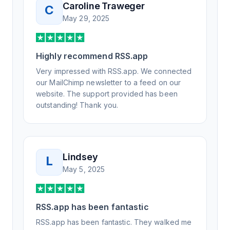
Caroline Traweger
C
understand the issue. It has been a few
May 29, 2025
weeks, but after many revisions and direct
support, all of my release notes are in a way
that my users understand and find value in.
Highly recommend RSS.app
Honestly, it has been an exceptional
experience, and I will be pushing everyone I
Very impressed with RSS.app. We connected
know to RSS.app for their RSS needs.
our MailChimp newsletter to a feed on our
website. The support provided has been
outstanding! Thank you.
Lindsey
L
May 5, 2025
RSS.app has been fantastic
RSS.app has been fantastic. They walked me