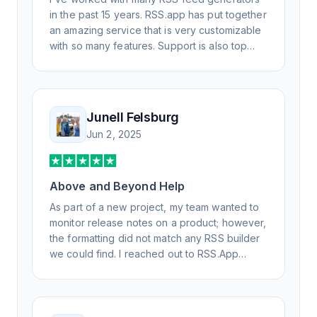
in the past 15 years. RSS.app has put together
an amazing service that is very customizable
with so many features. Support is also top
notch and responds to your basic and
advanced questions quickly and
professionally. Highly recommend for all your
RSS feed needs. Our trucking news hub
Junell Felsburg
website couldn't work without it. Thank you.
Jun 2, 2025
Above and Beyond Help
As part of a new project, my team wanted to
monitor release notes on a product; however,
the formatting did not match any RSS builder
we could find. I reached out to RSS.App
support, as you never know if you don't ask.
Not only did I speak to someone the same
day, but I spoke to someone who was
knowledgeable, kind, and clearly wanted to