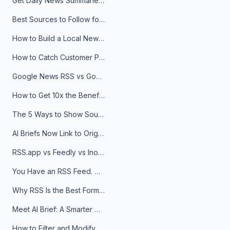
Get Daily News Summaries About Any Topic in Telegram, Discord, Slack, and Email
Best Sources to Follow for Crypto News in Your Reader (2026)
How to Build a Local News Hub That Updates Itself
How to Catch Customer Problems Before They Become Support Tickets
Google News RSS vs Google Alerts: Which Is Better for News Monitoring?
How to Get 10x the Benefits of Google Alerts
The 5 Ways to Show Sources in Your AI Brief, And When to Use Each
AI Briefs Now Link to Original Sources. Here's Why It Matters
RSS.app vs Feedly vs Inoreader: Which One Is Actually Right for You?
You Have an RSS Feed. Now What?
Why RSS Is the Best Format for AI Agents in 2026
Meet AI Brief: A Smarter Way to Stay on Top of Information
How to Filter and Modify RSS Feeds