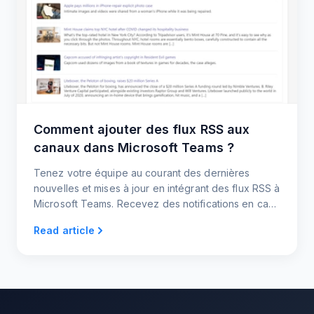
Comment ajouter des flux RSS aux
canaux dans Microsoft Teams ?
Tenez votre équipe au courant des dernières
nouvelles et mises à jour en intégrant des flux RSS à
Microsoft Teams. Recevez des notifications en cas
de nouveau contenu et partagez les messages
Read article
avec les membres de votre équipe.