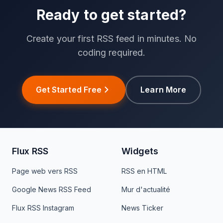
Ready to get started?
Create your first RSS feed in minutes. No
coding required.
Get Started Free
Learn More
Flux RSS
Widgets
Page web vers RSS
RSS en HTML
Google News RSS Feed
Mur d'actualité
Flux RSS Instagram
News Ticker