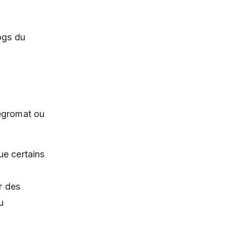
ogs du
tegromat ou
ue certains
r des
u