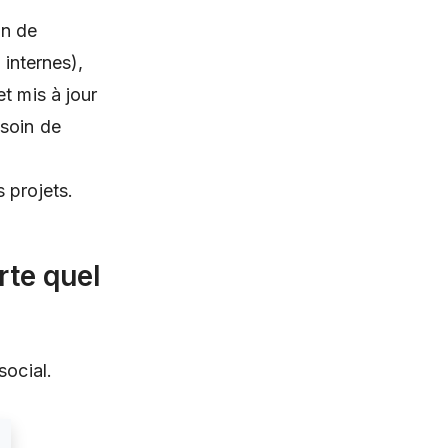
in de
 internes),
t mis à jour
esoin de
 projets.
rte quel
social.