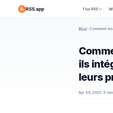
RSS.app
Flux RSS
W
Blog
Comment les 
Commen
ils inté
leurs p
Apr 30, 2025
•
3
min