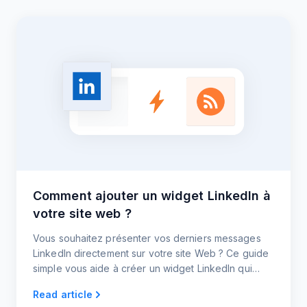
Comment ajouter un widget LinkedIn à
votre site web ?
Vous souhaitez présenter vos derniers messages
LinkedIn directement sur votre site Web ? Ce guide
simple vous aide à créer un widget LinkedIn qui
permet à votre site d'être mis à jour et à vos
Read article
visiteurs d'être impliqués.