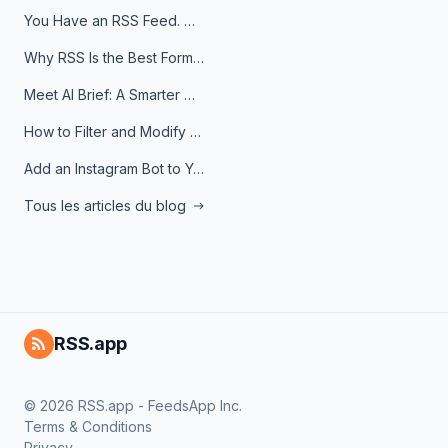
You Have an RSS Feed. Now What?
Why RSS Is the Best Format for AI Agents in 2026
Meet AI Brief: A Smarter Way to Stay on Top of Information
How to Filter and Modify RSS Feeds
Add an Instagram Bot to Your Telegram Channel, Group, or Topic
Tous les articles du blog
RSS.app
© 2026 RSS.app - FeedsApp Inc.
Terms & Conditions
Privacy