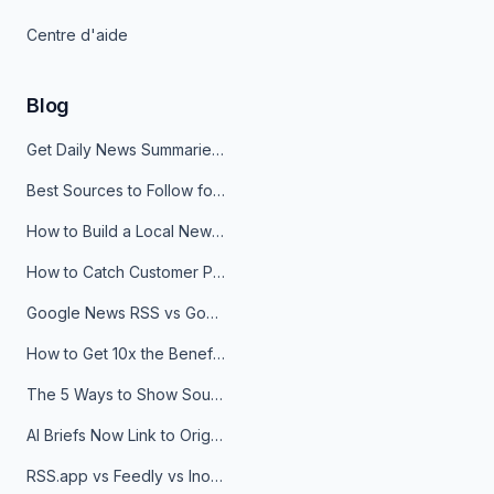
Centre d'aide
Blog
Get Daily News Summaries About Any Topic in Telegram, Discord, Slack, and Email
Best Sources to Follow for Crypto News in Your Reader (2026)
How to Build a Local News Hub That Updates Itself
How to Catch Customer Problems Before They Become Support Tickets
Google News RSS vs Google Alerts: Which Is Better for News Monitoring?
How to Get 10x the Benefits of Google Alerts
The 5 Ways to Show Sources in Your AI Brief, And When to Use Each
AI Briefs Now Link to Original Sources. Here's Why It Matters
RSS.app vs Feedly vs Inoreader: Which One Is Actually Right for You?