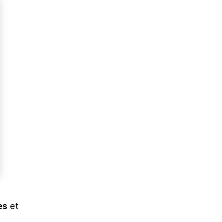
es
et