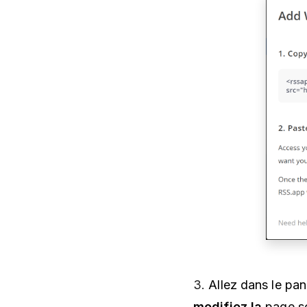
3.
Allez dans le pa
modifiez la
page s