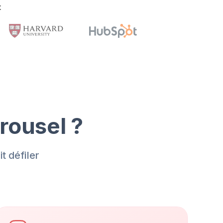
t
rousel ?
t défiler