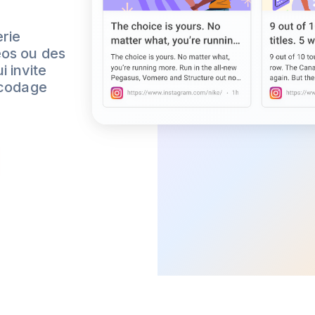
rie
éos ou des
 invite
n codage