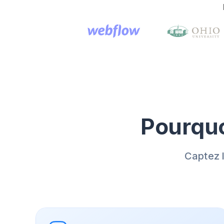
Pourquo
Captez l