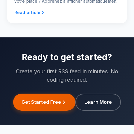
votre place ? Apprenez à afficher automatiquement
les nouveaux avis et témoignages à l'aide de flux
Read article
RSS.
Ready to get started?
Create your first RSS feed in minutes. No
coding required.
Get Started Free
Learn More