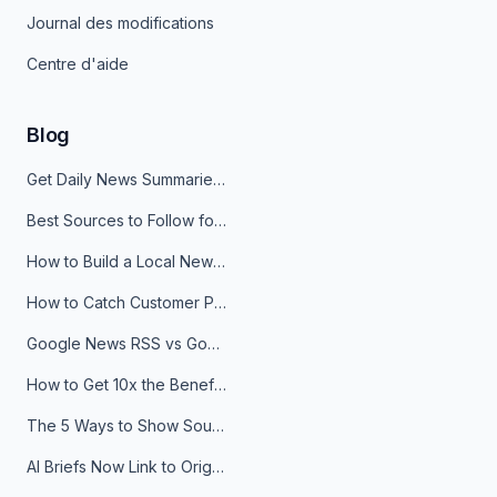
Journal des modifications
Centre d'aide
Blog
Get Daily News Summaries About Any Topic in Telegram, Discord, Slack, and Email
Best Sources to Follow for Crypto News in Your Reader (2026)
How to Build a Local News Hub That Updates Itself
How to Catch Customer Problems Before They Become Support Tickets
Google News RSS vs Google Alerts: Which Is Better for News Monitoring?
How to Get 10x the Benefits of Google Alerts
The 5 Ways to Show Sources in Your AI Brief, And When to Use Each
AI Briefs Now Link to Original Sources. Here's Why It Matters