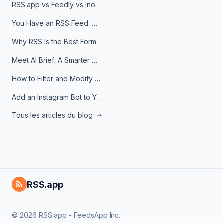
RSS.app vs Feedly vs Inoreader: Which One Is Actually Right for You?
You Have an RSS Feed. Now What?
Why RSS Is the Best Format for AI Agents in 2026
Meet AI Brief: A Smarter Way to Stay on Top of Information
How to Filter and Modify RSS Feeds
Add an Instagram Bot to Your Telegram Channel, Group, or Topic
Tous les articles du blog
RSS.app
© 2026 RSS.app - FeedsApp Inc.