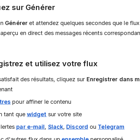
uez sur
Générer
on
Générer
et attendez quelques secondes que le flux 
 aperçu en direct des messages récents correspondan
istrez et utilisez votre flux
tisfait des résultats, cliquez sur
Enregistrer dans m
enant
ltres
pour affiner le contenu
en tant que
widget
sur votre site
alertes
par e-mail
,
Slack
,
Discord
ou
Telegram
c d'autres flux dans un
ensemble
personnalisé.