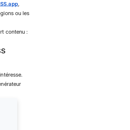
RSS.app
,
égions ou les
rt contenu :
SS
intéresse.
énérateur