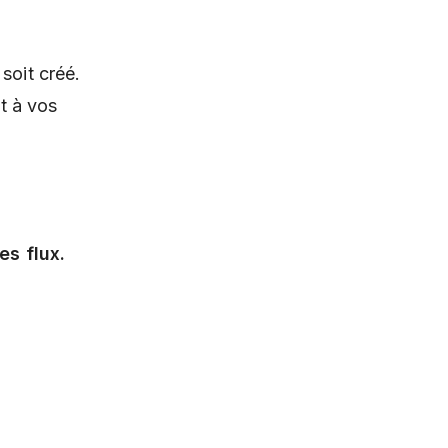
soit créé.
t à vos
es flux.