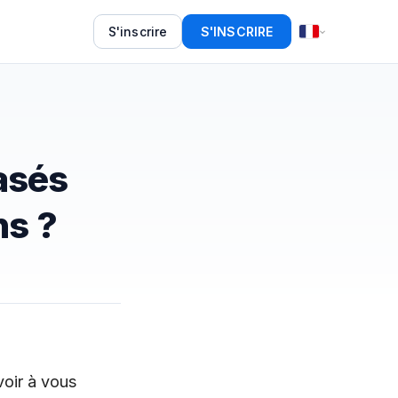
S'inscrire
S'INSCRIRE
asés
ns ?
voir à vous