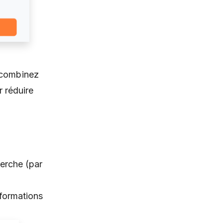
u combinez
r réduire
herche (par
a
nformations