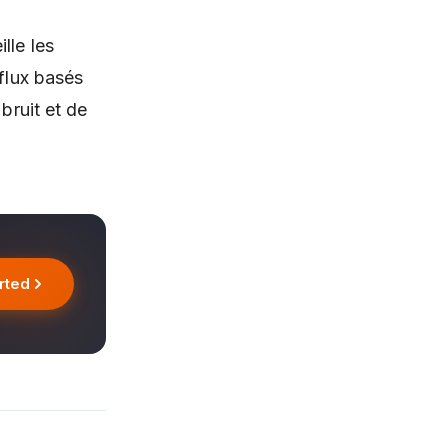
lle les
 flux basés
 bruit et de
rted