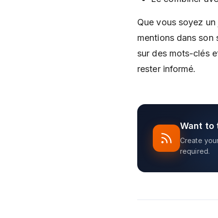
Que vous soyez un j
mentions dans son s
sur des mots-clés e
rester informé.
Want to 
Create your 
required.