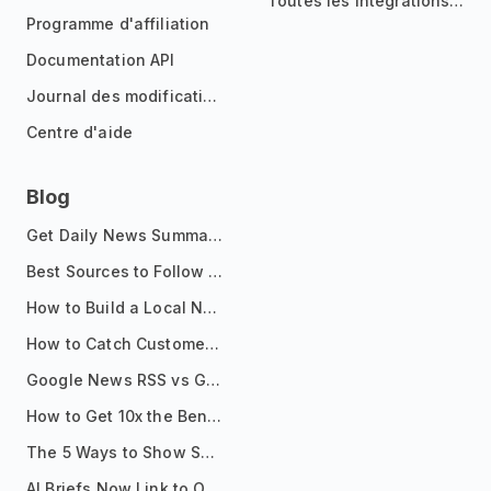
Toutes les intégrations
Programme d'affiliation
Documentation API
Journal des modifications
Centre d'aide
Blog
Get Daily News Summaries About Any Topic in Telegram, Discord, Slack, and Email
Best Sources to Follow for Crypto News in Your Reader (2026)
How to Build a Local News Hub That Updates Itself
How to Catch Customer Problems Before They Become Support Tickets
Google News RSS vs Google Alerts: Which Is Better for News Monitoring?
How to Get 10x the Benefits of Google Alerts
The 5 Ways to Show Sources in Your AI Brief, And When to Use Each
AI Briefs Now Link to Original Sources. Here's Why It Matters