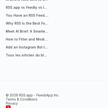
RSS.app vs Feedly vs Inoreader: Which One Is Actually Right for You?
You Have an RSS Feed. Now What?
Why RSS Is the Best Format for AI Agents in 2026
Meet AI Brief: A Smarter Way to Stay on Top of Information
How to Filter and Modify RSS Feeds
Add an Instagram Bot to Your Telegram Channel, Group, or Topic
Tous les articles du blog
© 2026 RSS.app - FeedsApp Inc.
Terms & Conditions
Privacy