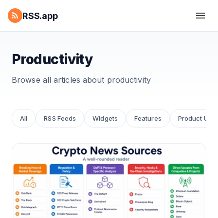
RSS.app
Productivity
Browse all articles about
productivity
All
RSS Feeds
Widgets
Features
Product Upd