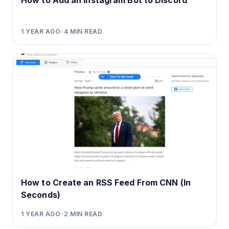
How to Add an Instagram Bot to Discord
1 YEAR AGO
•
4
MIN READ
How to Create an RSS Feed From CNN (In
Seconds)
1 YEAR AGO
•
2
MIN READ