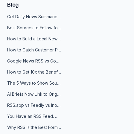
Blog
Get Daily News Summaries About Any Topic in Telegram, Discord, Slack, and Email
Best Sources to Follow for Crypto News in Your Reader (2026)
How to Build a Local News Hub That Updates Itself
How to Catch Customer Problems Before They Become Support Tickets
Google News RSS vs Google Alerts: Which Is Better for News Monitoring?
How to Get 10x the Benefits of Google Alerts
The 5 Ways to Show Sources in Your AI Brief, And When to Use Each
AI Briefs Now Link to Original Sources. Here's Why It Matters
RSS.app vs Feedly vs Inoreader: Which One Is Actually Right for You?
You Have an RSS Feed. Now What?
Why RSS Is the Best Format for AI Agents in 2026