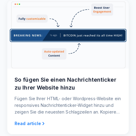
So fügen Sie einen Nachrichtenticker
zu Ihrer Website hinzu
Fügen Sie Ihrer HTML- oder Wordpress-Website ein
responsives Nachrichtenticker-Widget hinzu und
zeigen Sie die neuesten Schlagzeilen an. Kopieren
Sie einfach das Ticker-Code-Snippet und fügen Sie
Read article
es ein. Das war's!