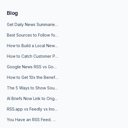
Blog
Get Daily News Summaries About Any Topic in Telegram, Discord, Slack, and Email
Best Sources to Follow for Crypto News in Your Reader (2026)
How to Build a Local News Hub That Updates Itself
How to Catch Customer Problems Before They Become Support Tickets
Google News RSS vs Google Alerts: Which Is Better for News Monitoring?
How to Get 10x the Benefits of Google Alerts
The 5 Ways to Show Sources in Your AI Brief, And When to Use Each
AI Briefs Now Link to Original Sources. Here's Why It Matters
RSS.app vs Feedly vs Inoreader: Which One Is Actually Right for You?
You Have an RSS Feed. Now What?