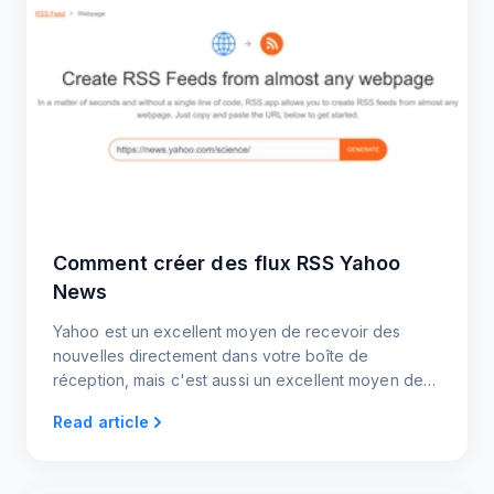
Comment créer des flux RSS Yahoo
News
Yahoo est un excellent moyen de recevoir des
nouvelles directement dans votre boîte de
réception, mais c'est aussi un excellent moyen de
partager du contenu avec les utilisateurs sur votre
Read article
site web ou votre blog. Simplifiez le processus de
création de flux RSS grâce à notre approche
rationalisée.