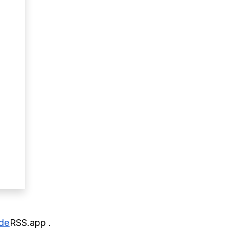
 de
RSS.app
.