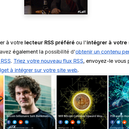
er à votre
lecteur RSS préféré
ou l'
intégrer à votre
 avez
également la
possibilité d'
obtenir un contenu pe
x RSS
.
Triez votre nouveau flux RSS
, envoyez-le vous
get à intégrer sur votre site web
.