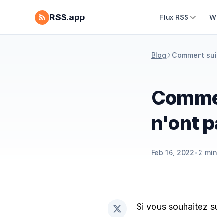
RSS.app
Flux RSS
W
Blog
Comment suiv
Commen
n'ont p
Feb 16, 2022
•
2
min
Si vous souhaitez s