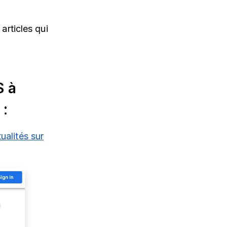
articles qui
S à
 :
tualités sur