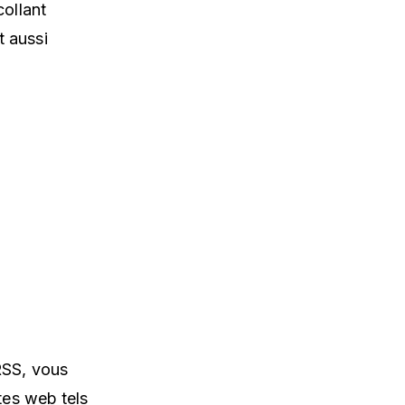
ollant
t aussi
RSS, vous
tes web tels