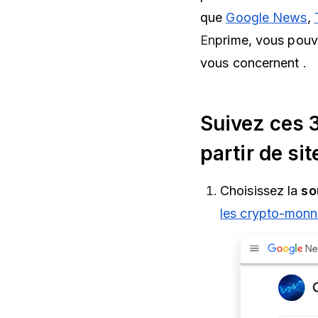
que
Google News
,
En
prime, vous po
vous concernent
.
Suivez ces 3
partir de si
Choisissez la
so
les crypto-monn