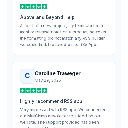
Above and Beyond Help
As part of a new project, my team wanted to
monitor release notes on a product; however,
the formatting did not match any RSS builder
we could find. I reached out to RSS.App
support, as you never know if you don't ask.
Not only did I speak to someone the same
day, but I spoke to someone who was
knowledgeable, kind, and clearly wanted to
Caroline Traweger
C
understand the issue. It has been a few
May 29, 2025
weeks, but after many revisions and direct
support, all of my release notes are in a way
that my users understand and find value in.
Highly recommend RSS.app
Honestly, it has been an exceptional
experience, and I will be pushing everyone I
Very impressed with RSS.app. We connected
know to RSS.app for their RSS needs.
our MailChimp newsletter to a feed on our
website. The support provided has been