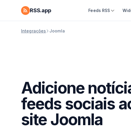
RSS.app
Feeds RSS
Wid
Integrações
Joomla
Adicione notíci
feeds sociais a
site Joomla