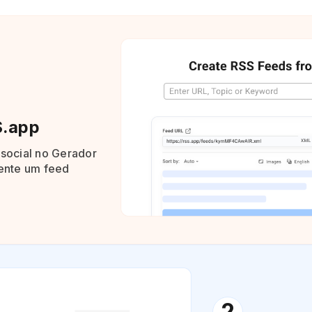
S.app
 social no Gerador
ente um feed
2