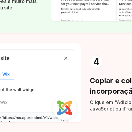
ões e muito mais.
 site.
4
Copiar e co
incorporaç
Clique em "Adicio
JavaScript ou iFra