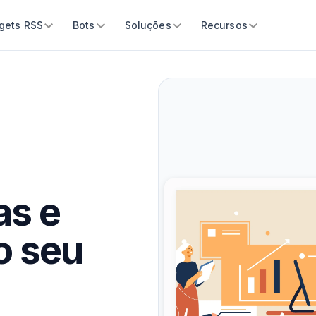
gets RSS
Bots
Soluções
Recursos
as e
o seu