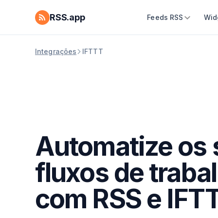
RSS.app
Feeds RSS
Wid
Integrações
IFTTT
Automatize os 
fluxos de traba
com RSS e IFT