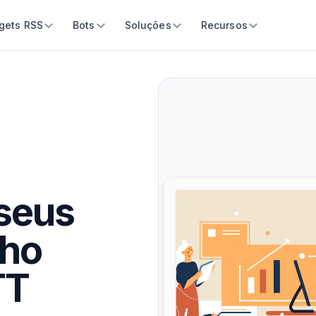
gets RSS
Bots
Soluções
Recursos
seus
lho
TT