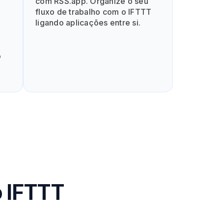
com RSS.app. Organize o seu
fluxo de trabalho com o IFTTT
ligando aplicações entre si.
o
o IFTTT