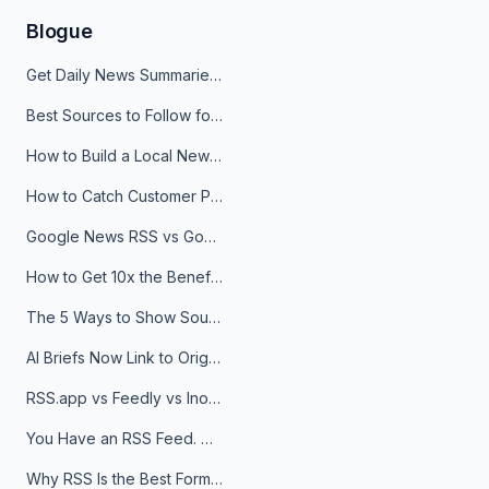
Blogue
Get Daily News Summaries About Any Topic in Telegram, Discord, Slack, and Email
Best Sources to Follow for Crypto News in Your Reader (2026)
How to Build a Local News Hub That Updates Itself
How to Catch Customer Problems Before They Become Support Tickets
Google News RSS vs Google Alerts: Which Is Better for News Monitoring?
How to Get 10x the Benefits of Google Alerts
The 5 Ways to Show Sources in Your AI Brief, And When to Use Each
AI Briefs Now Link to Original Sources. Here's Why It Matters
RSS.app vs Feedly vs Inoreader: Which One Is Actually Right for You?
You Have an RSS Feed. Now What?
Why RSS Is the Best Format for AI Agents in 2026