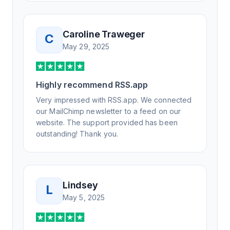
Not only did I speak to someone the same
day, but I spoke to someone who was
knowledgeable, kind, and clearly wanted to
Caroline Traweger
C
understand the issue. It has been a few
May 29, 2025
weeks, but after many revisions and direct
support, all of my release notes are in a way
that my users understand and find value in.
Highly recommend RSS.app
Honestly, it has been an exceptional
experience, and I will be pushing everyone I
Very impressed with RSS.app. We connected
know to RSS.app for their RSS needs.
our MailChimp newsletter to a feed on our
website. The support provided has been
outstanding! Thank you.
Lindsey
L
May 5, 2025