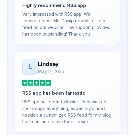
Highly recommend RSS.app
value in. Honestly, it has been an
exceptional experience, and I will be
Very impressed with RSS.app. We
pushing everyone I know to RSS.app for
connected our MailChimp newsletter to a
their RSS needs.
feed on our website. The support provided
has been outstanding! Thank you.
Lindsey
L
May 5, 2025
RSS.app has been fantastic
RSS.app has been fantastic. They walked
me through everything, especially since I
needed a customized RSS feed for my blog.
I will continue to use their services.