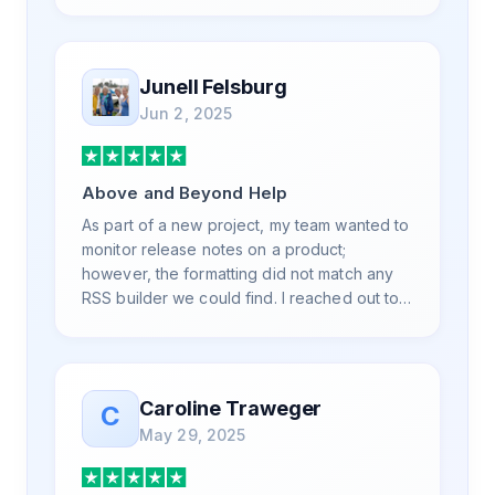
is also top notch and responds to your basic
and advanced questions quickly and
professionally. Highly recommend for all
your RSS feed needs. Our trucking news
Junell Felsburg
hub website couldn't work without it. Thank
Jun 2, 2025
you.
Above and Beyond Help
As part of a new project, my team wanted to
monitor release notes on a product;
however, the formatting did not match any
RSS builder we could find. I reached out to
RSS.App support, as you never know if you
don't ask. Not only did I speak to someone
the same day, but I spoke to someone who
was knowledgeable, kind, and clearly
Caroline Traweger
C
wanted to understand the issue. It has been
May 29, 2025
a few weeks, but after many revisions and
direct support, all of my release notes are in
a way that my users understand and find