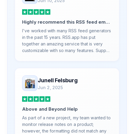
Jun 10, 2025
Highly recommend this RSS feed email
/ widget generator service.
I've worked with many RSS feed generators
in the past 15 years. RSS.app has put
together an amazing service that is very
customizable with so many features. Support
is also top notch and responds to your basic
and advanced questions quickly and
professionally. Highly recommend for all
your RSS feed needs. Our trucking news
Junell Felsburg
hub website couldn't work without it. Thank
Jun 2, 2025
you.
Above and Beyond Help
As part of a new project, my team wanted to
monitor release notes on a product;
however, the formatting did not match any