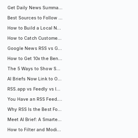
Get Daily News Summaries About Any Topic in Telegram, Discord, Slack, and Email
Best Sources to Follow for Crypto News in Your Reader (2026)
How to Build a Local News Hub That Updates Itself
How to Catch Customer Problems Before They Become Support Tickets
Google News RSS vs Google Alerts: Which Is Better for News Monitoring?
How to Get 10x the Benefits of Google Alerts
The 5 Ways to Show Sources in Your AI Brief, And When to Use Each
AI Briefs Now Link to Original Sources. Here's Why It Matters
RSS.app vs Feedly vs Inoreader: Which One Is Actually Right for You?
You Have an RSS Feed. Now What?
Why RSS Is the Best Format for AI Agents in 2026
Meet AI Brief: A Smarter Way to Stay on Top of Information
How to Filter and Modify RSS Feeds