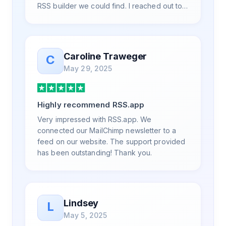
RSS builder we could find. I reached out to
RSS.App support, as you never know if you
don't ask. Not only did I speak to someone
the same day, but I spoke to someone who
was knowledgeable, kind, and clearly
Caroline Traweger
C
wanted to understand the issue. It has been
May 29, 2025
a few weeks, but after many revisions and
direct support, all of my release notes are in
a way that my users understand and find
Highly recommend RSS.app
value in. Honestly, it has been an
exceptional experience, and I will be
Very impressed with RSS.app. We
pushing everyone I know to RSS.app for
connected our MailChimp newsletter to a
their RSS needs.
feed on our website. The support provided
has been outstanding! Thank you.
Lindsey
L
May 5, 2025