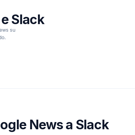
 e Slack
News su
do.
oogle News a Slack