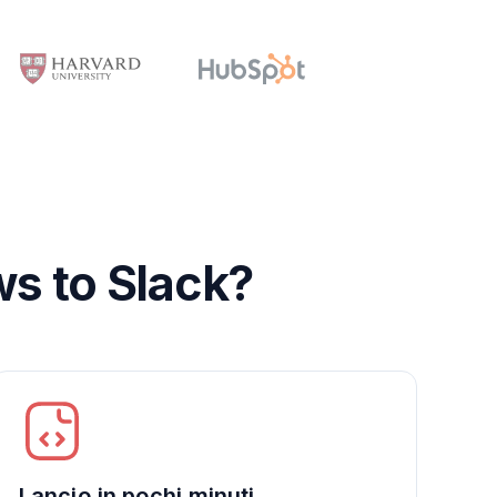
ws to Slack?
Lancio in pochi minuti