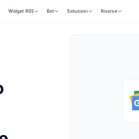
Widget RSS
Bot
Soluzioni
Risorse
o
e