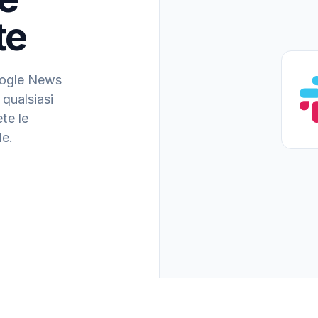
te
Google News
 qualsiasi
te le
le.