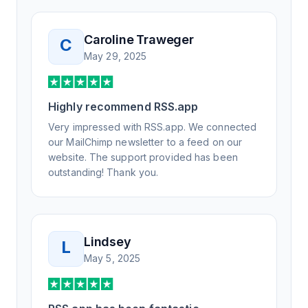
Not only did I speak to someone the same
day, but I spoke to someone who was
knowledgeable, kind, and clearly wanted to
Caroline Traweger
C
understand the issue. It has been a few
May 29, 2025
weeks, but after many revisions and direct
support, all of my release notes are in a way
that my users understand and find value in.
Highly recommend RSS.app
Honestly, it has been an exceptional
experience, and I will be pushing everyone I
Very impressed with RSS.app. We connected
know to RSS.app for their RSS needs.
our MailChimp newsletter to a feed on our
website. The support provided has been
outstanding! Thank you.
Lindsey
L
May 5, 2025