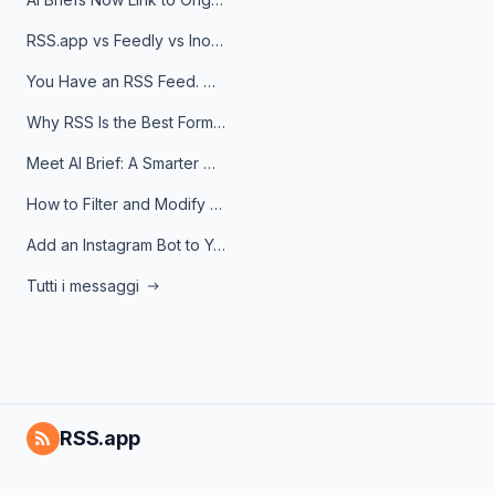
RSS.app vs Feedly vs Inoreader: Which One Is Actually Right for You?
You Have an RSS Feed. Now What?
Why RSS Is the Best Format for AI Agents in 2026
Meet AI Brief: A Smarter Way to Stay on Top of Information
How to Filter and Modify RSS Feeds
Add an Instagram Bot to Your Telegram Channel, Group, or Topic
Tutti i messaggi
RSS.app