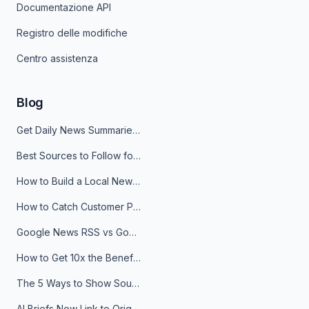
Documentazione API
Registro delle modifiche
Centro assistenza
Blog
Get Daily News Summaries About Any Topic in Telegram, Discord, Slack, and Email
Best Sources to Follow for Crypto News in Your Reader (2026)
How to Build a Local News Hub That Updates Itself
How to Catch Customer Problems Before They Become Support Tickets
Google News RSS vs Google Alerts: Which Is Better for News Monitoring?
How to Get 10x the Benefits of Google Alerts
The 5 Ways to Show Sources in Your AI Brief, And When to Use Each
AI Briefs Now Link to Original Sources. Here's Why It Matters