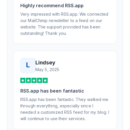
Highly recommend RSS.app
Honestly, it has been an exceptional
experience, and I will be pushing everyone I
Very impressed with RSS.app. We connected
know to RSS.app for their RSS needs.
our MailChimp newsletter to a feed on our
website. The support provided has been
outstanding! Thank you.
Lindsey
L
May 5, 2025
RSS.app has been fantastic
RSS.app has been fantastic. They walked me
through everything, especially since I
needed a customized RSS feed for my blog. I
will continue to use their services.