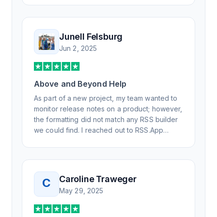
advanced questions quickly and
professionally. Highly recommend for all your
RSS feed needs. Our trucking news hub
Junell Felsburg
website couldn't work without it. Thank you.
Jun 2, 2025
Above and Beyond Help
As part of a new project, my team wanted to
monitor release notes on a product; however,
the formatting did not match any RSS builder
we could find. I reached out to RSS.App
support, as you never know if you don't ask.
Not only did I speak to someone the same
day, but I spoke to someone who was
knowledgeable, kind, and clearly wanted to
Caroline Traweger
C
understand the issue. It has been a few
May 29, 2025
weeks, but after many revisions and direct
support, all of my release notes are in a way
that my users understand and find value in.