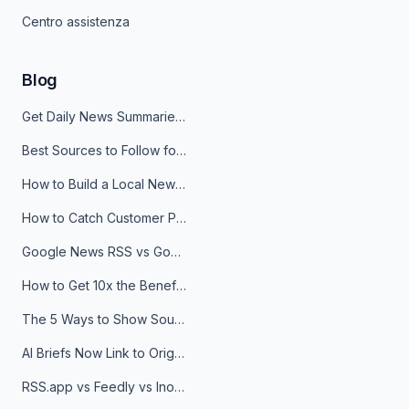
Centro assistenza
Blog
Get Daily News Summaries About Any Topic in Telegram, Discord, Slack, and Email
Best Sources to Follow for Crypto News in Your Reader (2026)
How to Build a Local News Hub That Updates Itself
How to Catch Customer Problems Before They Become Support Tickets
Google News RSS vs Google Alerts: Which Is Better for News Monitoring?
How to Get 10x the Benefits of Google Alerts
The 5 Ways to Show Sources in Your AI Brief, And When to Use Each
AI Briefs Now Link to Original Sources. Here's Why It Matters
RSS.app vs Feedly vs Inoreader: Which One Is Actually Right for You?