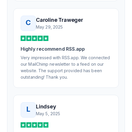
Not only did I speak to someone the same
day, but I spoke to someone who was
knowledgeable, kind, and clearly wanted to
Caroline Traweger
C
understand the issue. It has been a few
May 29, 2025
weeks, but after many revisions and direct
support, all of my release notes are in a way
that my users understand and find value in.
Highly recommend RSS.app
Honestly, it has been an exceptional
experience, and I will be pushing everyone I
Very impressed with RSS.app. We connected
know to RSS.app for their RSS needs.
our MailChimp newsletter to a feed on our
website. The support provided has been
outstanding! Thank you.
Lindsey
L
May 5, 2025