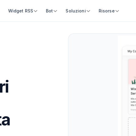
Widget RSS
Bot
Soluzioni
Risorse
ri
ta