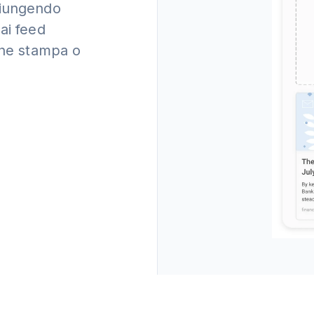
giungendo
ai feed
gne stampa o