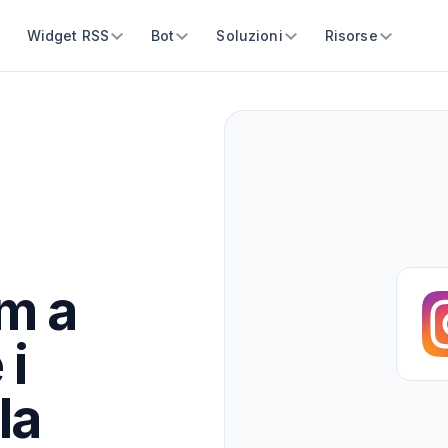
Widget RSS
Bot
Soluzioni
Risorse
am a
 i
la