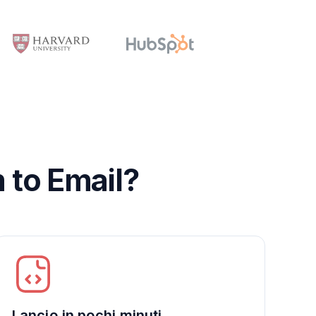
m to Email?
Lancio in pochi minuti