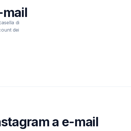
-mail
asella di
count dei
nstagram a e-mail