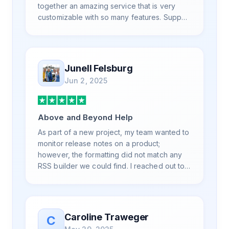
together an amazing service that is very
customizable with so many features. Support
is also top notch and responds to your basic
and advanced questions quickly and
professionally. Highly recommend for all
your RSS feed needs. Our trucking news
Junell Felsburg
hub website couldn't work without it. Thank
Jun 2, 2025
you.
Above and Beyond Help
As part of a new project, my team wanted to
monitor release notes on a product;
however, the formatting did not match any
RSS builder we could find. I reached out to
RSS.App support, as you never know if you
don't ask. Not only did I speak to someone
the same day, but I spoke to someone who
was knowledgeable, kind, and clearly
Caroline Traweger
C
wanted to understand the issue. It has been