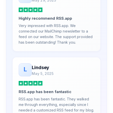
May 29, 2025
a few weeks, but after many revisions and
direct support, all of my release notes are in
a way that my users understand and find
Highly recommend RSS.app
value in. Honestly, it has been an
exceptional experience, and I will be
Very impressed with RSS.app. We
pushing everyone I know to RSS.app for
connected our MailChimp newsletter to a
their RSS needs.
feed on our website. The support provided
has been outstanding! Thank you.
Lindsey
L
May 5, 2025
RSS.app has been fantastic
RSS.app has been fantastic. They walked
me through everything, especially since I
needed a customized RSS feed for my blog.