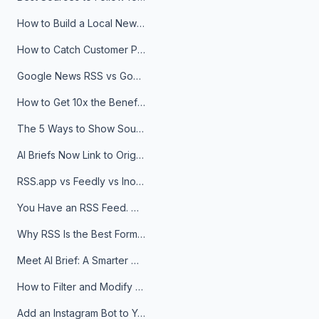
How to Build a Local News Hub That Updates Itself
How to Catch Customer Problems Before They Become Support Tickets
Google News RSS vs Google Alerts: Which Is Better for News Monitoring?
How to Get 10x the Benefits of Google Alerts
The 5 Ways to Show Sources in Your AI Brief, And When to Use Each
AI Briefs Now Link to Original Sources. Here's Why It Matters
RSS.app vs Feedly vs Inoreader: Which One Is Actually Right for You?
You Have an RSS Feed. Now What?
Why RSS Is the Best Format for AI Agents in 2026
Meet AI Brief: A Smarter Way to Stay on Top of Information
How to Filter and Modify RSS Feeds
Add an Instagram Bot to Your Telegram Channel, Group, or Topic