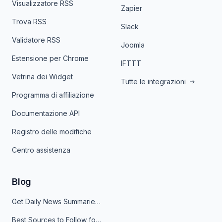
Visualizzatore RSS
Zapier
Trova RSS
Slack
Validatore RSS
Joomla
Estensione per Chrome
IFTTT
Vetrina dei Widget
Tutte le integrazioni
Programma di affiliazione
Documentazione API
Registro delle modifiche
Centro assistenza
Blog
Get Daily News Summaries About Any Topic in Telegram, Discord, Slack, and Email
Best Sources to Follow for Crypto News in Your Reader (2026)