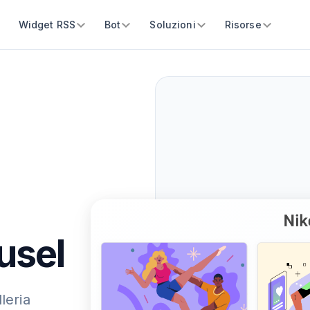
Widget RSS
Bot
Soluzioni
Risorse
usel
leria