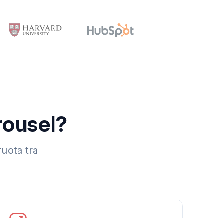
rousel?
ruota tra