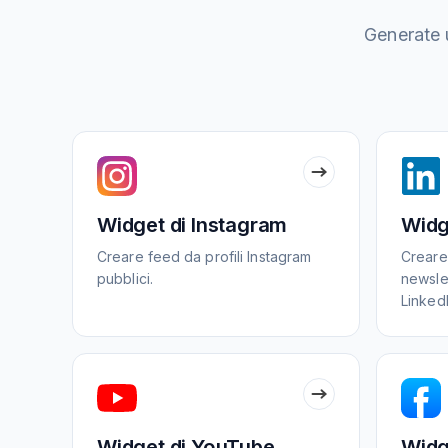
Generate u
Widget di Instagram
Widg
Creare feed da profili Instagram
Creare 
pubblici.
newslet
LinkedI
Widget di YouTube
Widg