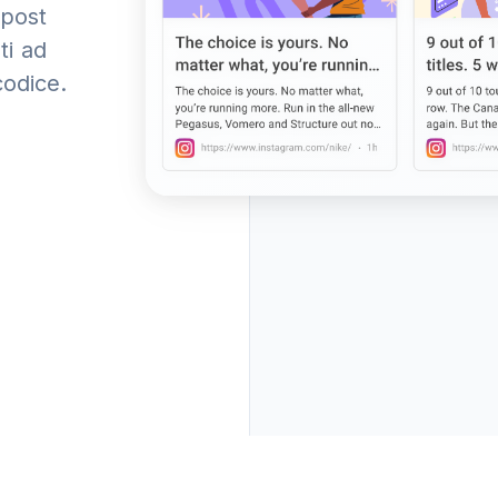
 post
ti ad
codice.