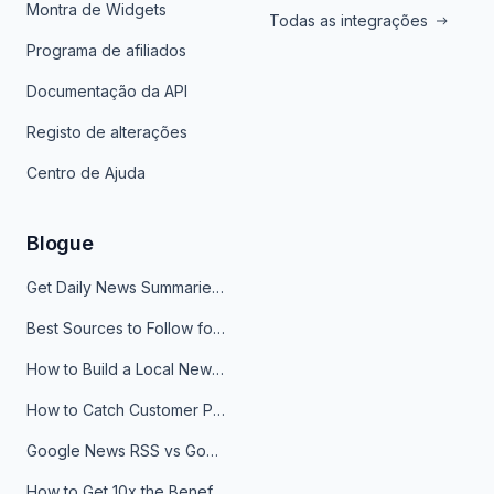
Montra de Widgets
Todas as integrações
Programa de afiliados
Documentação da API
Registo de alterações
Centro de Ajuda
Blogue
Get Daily News Summaries About Any Topic in Telegram, Discord, Slack, and Email
Best Sources to Follow for Crypto News in Your Reader (2026)
How to Build a Local News Hub That Updates Itself
How to Catch Customer Problems Before They Become Support Tickets
Google News RSS vs Google Alerts: Which Is Better for News Monitoring?
How to Get 10x the Benefits of Google Alerts