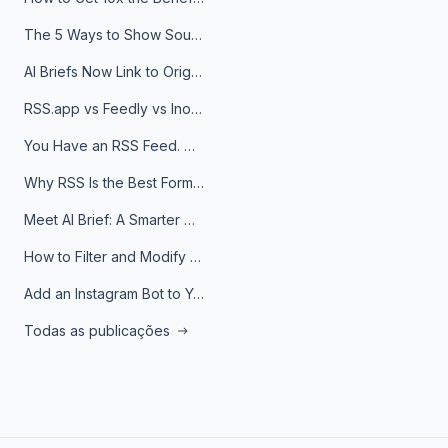
The 5 Ways to Show Sources in Your AI Brief, And When to Use Each
AI Briefs Now Link to Original Sources. Here's Why It Matters
RSS.app vs Feedly vs Inoreader: Which One Is Actually Right for You?
You Have an RSS Feed. Now What?
Why RSS Is the Best Format for AI Agents in 2026
Meet AI Brief: A Smarter Way to Stay on Top of Information
How to Filter and Modify RSS Feeds
Add an Instagram Bot to Your Telegram Channel, Group, or Topic
Todas as publicações