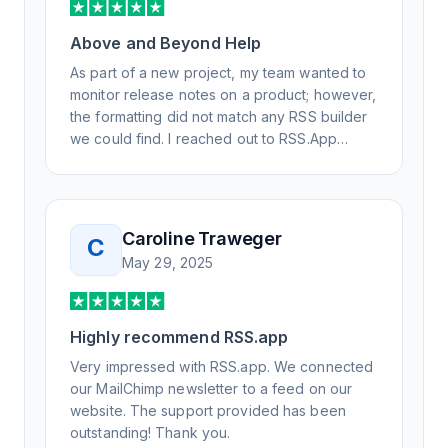
Above and Beyond Help
As part of a new project, my team wanted to
monitor release notes on a product; however,
the formatting did not match any RSS builder
we could find. I reached out to RSS.App
support, as you never know if you don't ask.
Not only did I speak to someone the same
day, but I spoke to someone who was
knowledgeable, kind, and clearly wanted to
Caroline Traweger
C
understand the issue. It has been a few
May 29, 2025
weeks, but after many revisions and direct
support, all of my release notes are in a way
that my users understand and find value in.
Highly recommend RSS.app
Honestly, it has been an exceptional
experience, and I will be pushing everyone I
Very impressed with RSS.app. We connected
know to RSS.app for their RSS needs.
our MailChimp newsletter to a feed on our
website. The support provided has been
outstanding! Thank you.