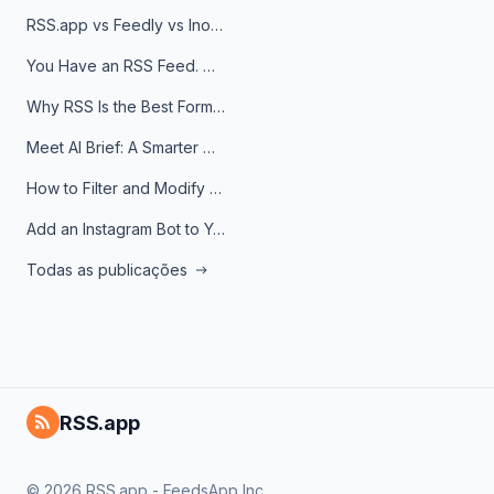
RSS.app vs Feedly vs Inoreader: Which One Is Actually Right for You?
You Have an RSS Feed. Now What?
Why RSS Is the Best Format for AI Agents in 2026
Meet AI Brief: A Smarter Way to Stay on Top of Information
How to Filter and Modify RSS Feeds
Add an Instagram Bot to Your Telegram Channel, Group, or Topic
Todas as publicações
RSS.app
© 2026 RSS.app - FeedsApp Inc.