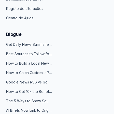
Registo de alterações
Centro de Ajuda
Blogue
Get Daily News Summaries About Any Topic in Telegram, Discord, Slack, and Email
Best Sources to Follow for Crypto News in Your Reader (2026)
How to Build a Local News Hub That Updates Itself
How to Catch Customer Problems Before They Become Support Tickets
Google News RSS vs Google Alerts: Which Is Better for News Monitoring?
How to Get 10x the Benefits of Google Alerts
The 5 Ways to Show Sources in Your AI Brief, And When to Use Each
AI Briefs Now Link to Original Sources. Here's Why It Matters