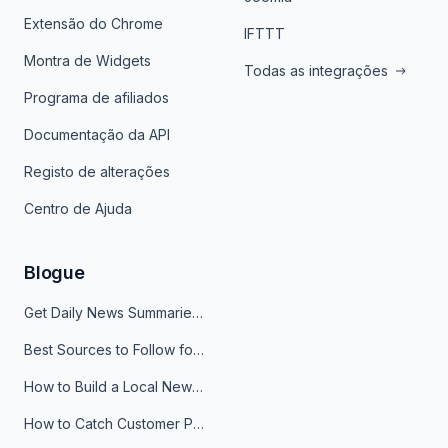
Extensão do Chrome
IFTTT
Montra de Widgets
Todas as integrações
Programa de afiliados
Documentação da API
Registo de alterações
Centro de Ajuda
Blogue
Get Daily News Summaries About Any Topic in Telegram, Discord, Slack, and Email
Best Sources to Follow for Crypto News in Your Reader (2026)
How to Build a Local News Hub That Updates Itself
How to Catch Customer Problems Before They Become Support Tickets