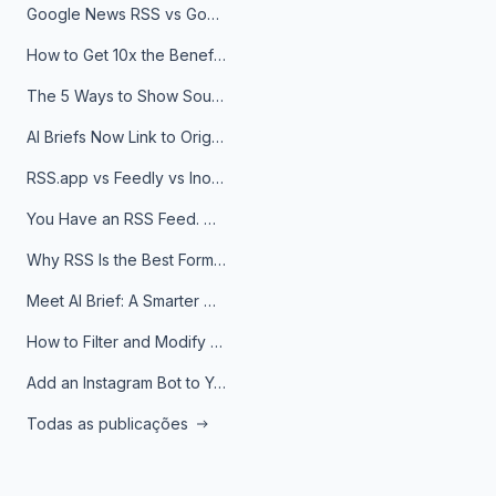
Google News RSS vs Google Alerts: Which Is Better for News Monitoring?
How to Get 10x the Benefits of Google Alerts
The 5 Ways to Show Sources in Your AI Brief, And When to Use Each
AI Briefs Now Link to Original Sources. Here's Why It Matters
RSS.app vs Feedly vs Inoreader: Which One Is Actually Right for You?
You Have an RSS Feed. Now What?
Why RSS Is the Best Format for AI Agents in 2026
Meet AI Brief: A Smarter Way to Stay on Top of Information
How to Filter and Modify RSS Feeds
Add an Instagram Bot to Your Telegram Channel, Group, or Topic
Todas as publicações