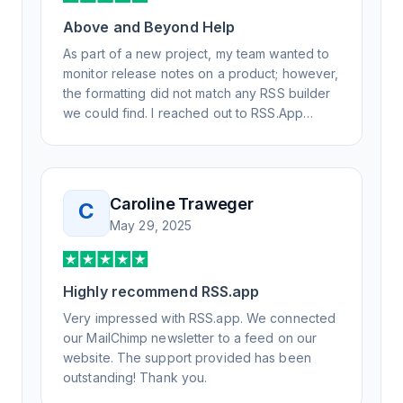
Above and Beyond Help
As part of a new project, my team wanted to
monitor release notes on a product; however,
the formatting did not match any RSS builder
we could find. I reached out to RSS.App
support, as you never know if you don't ask.
Not only did I speak to someone the same
day, but I spoke to someone who was
knowledgeable, kind, and clearly wanted to
Caroline Traweger
C
understand the issue. It has been a few
May 29, 2025
weeks, but after many revisions and direct
support, all of my release notes are in a way
that my users understand and find value in.
Highly recommend RSS.app
Honestly, it has been an exceptional
experience, and I will be pushing everyone I
Very impressed with RSS.app. We connected
know to RSS.app for their RSS needs.
our MailChimp newsletter to a feed on our
website. The support provided has been
outstanding! Thank you.