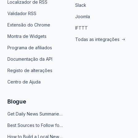
Localizador de RSS
Slack
Validador RSS
Joomla
Extensão do Chrome
IFTTT
Montra de Widgets
Todas as integrações
Programa de afiliados
Documentação da API
Registo de alterações
Centro de Ajuda
Blogue
Get Daily News Summaries About Any Topic in Telegram, Discord, Slack, and Email
Best Sources to Follow for Crypto News in Your Reader (2026)
How to Build a Local News Hub That Updates Itself