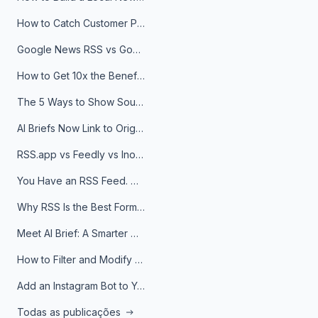
How to Catch Customer Problems Before They Become Support Tickets
Google News RSS vs Google Alerts: Which Is Better for News Monitoring?
How to Get 10x the Benefits of Google Alerts
The 5 Ways to Show Sources in Your AI Brief, And When to Use Each
AI Briefs Now Link to Original Sources. Here's Why It Matters
RSS.app vs Feedly vs Inoreader: Which One Is Actually Right for You?
You Have an RSS Feed. Now What?
Why RSS Is the Best Format for AI Agents in 2026
Meet AI Brief: A Smarter Way to Stay on Top of Information
How to Filter and Modify RSS Feeds
Add an Instagram Bot to Your Telegram Channel, Group, or Topic
Todas as publicações