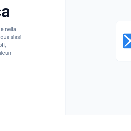
ca
e nella
 qualsiasi
li,
alcun