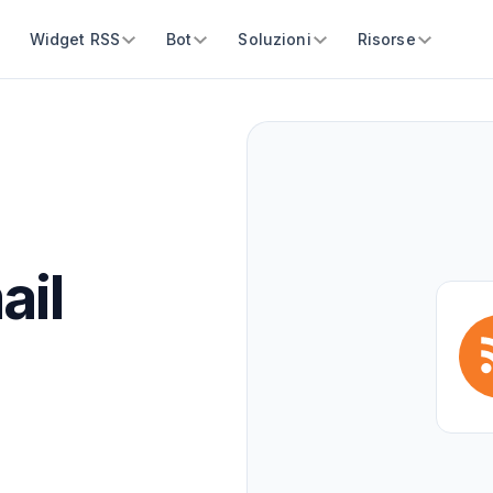
Widget RSS
Bot
Soluzioni
Risorse
ail
i