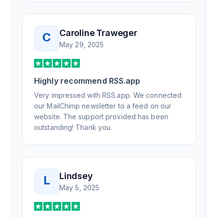
Not only did I speak to someone the same
day, but I spoke to someone who was
knowledgeable, kind, and clearly wanted to
Caroline Traweger
C
understand the issue. It has been a few
May 29, 2025
weeks, but after many revisions and direct
support, all of my release notes are in a way
that my users understand and find value in.
Highly recommend RSS.app
Honestly, it has been an exceptional
experience, and I will be pushing everyone I
Very impressed with RSS.app. We connected
know to RSS.app for their RSS needs.
our MailChimp newsletter to a feed on our
website. The support provided has been
outstanding! Thank you.
Lindsey
L
May 5, 2025