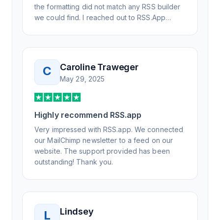
the formatting did not match any RSS builder
we could find. I reached out to RSS.App
support, as you never know if you don't ask.
Not only did I speak to someone the same
day, but I spoke to someone who was
knowledgeable, kind, and clearly wanted to
Caroline Traweger
C
understand the issue. It has been a few
May 29, 2025
weeks, but after many revisions and direct
support, all of my release notes are in a way
that my users understand and find value in.
Highly recommend RSS.app
Honestly, it has been an exceptional
experience, and I will be pushing everyone I
Very impressed with RSS.app. We connected
know to RSS.app for their RSS needs.
our MailChimp newsletter to a feed on our
website. The support provided has been
outstanding! Thank you.
Lindsey
L