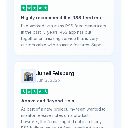
Highly recommend this RSS feed email
/ widget generator service.
I've worked with many RSS feed generators
in the past 15 years. RSS.app has put
together an amazing service that is very
customizable with so many features. Support
is also top notch and responds to your basic
and advanced questions quickly and
professionally. Highly recommend for all
your RSS feed needs. Our trucking news
Junell Felsburg
hub website couldn't work without it. Thank
Jun 2, 2025
you.
Above and Beyond Help
As part of a new project, my team wanted to
monitor release notes on a product;
however, the formatting did not match any
RSS builder we could find. I reached out to